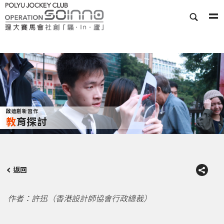
啟迪創新習作
教育探討
返回
作者：許迅（
香港設計師協會行政總裁
）