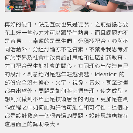
再好的硬件，缺乏互動也只是徒然，之前還擔心要
花上好一些心力才可以跟學生熱身，而且課題亦不
是容易⋯⋯幸運的是學生們十分積極配合，參與不
同活動外，分組討論亦不乏質素，不禁令我思考如
何於學界及社會中改善設計思維和社區創新教育，
才可配合學生對社會的關心，有同理心出發造自己
的設計。創意絕對是越年輕越優越，Ideation 的
部份完全沒有擔心，文字、視像、音效、甚至動畫
都喜出望外，問題是如何將它們梳理，使之成型。
想到又做到不單止是技術層面的問題，更加是在創
作過程之中如何能夠評估可能性和可行性，這個亦
都是設計教育一個很普遍的問題，設計思維應該在
這層面上的幫助最大。