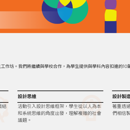
工作坊。我們將繼續與學校合作，為學生提供與學科內容扣連的10
tions
psychology
設計思維
設計製
戲結
活動引入設計思維框架，學生從以人為本
著重透
和系統思維的角度出發，理解複雜的社會
們相信
議題。