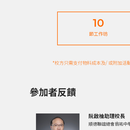
10
節工作坊
*校方只需支付物料成本及/ 或附加
參加者反饋
阮啟棆助理校長
順德聯誼總會翁祐中