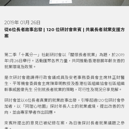
2019年 01月 26日
從
6
位長者故事出發
|
120
位研討會來賓
|
共襄長者就業支援方
案
第二季「十萬分一」社創研討會以「關懷長者就業」為題，於2019
年1月26日舉行。活動匯聚各界力量，共同推動香港發展年齡友善的
就業環境及政策。
是次研討會邀請得行政會議成員及安老事務委員會主席林正財醫
生、平等機會委員會主席陳章明教授及香港社區組織協會社區組織
幹事戚居偉先生 分別就長者就業的策略，可行性及現況分享見解。
研討會並以6位長者真實的就業故事出發，引導超過120位研討會參
加者，以「同理心地圖」探討年長人士的就業處境，提出改善的方
向，並由專家學者作出回應。
來賓所提出的意見已被紀錄在案，為日後探討長者就業議題之參
考。