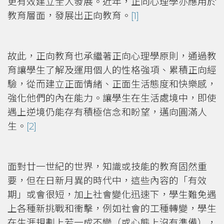
更有效建立全人發展。近年，正向心理學亦應用於
教育層面，發展出正向教育。
[1]
故此，正向教育也承繼著正向心理學原則，通過教
育讓學生了解及運用個人的性格強項、累積正向經
驗，從而建立正面情緒、正面生活態度和快樂感，
強化他們的內在能力。讓學生在生活處境中，即使
遇上逆境仍能存有積極信念和盼望，邁向圓滿人
生。
[2]
面對廿一世紀的世界，知識或技能的教育固然重
要，但在日新月異的時代中，這些內容的「有效
期」或會很短，加上社會變化迅速下，學生難免遇
上各種新挑戰和衝擊，例如社會的工種轉變，學生
在生涯規劃上若一成不變（或心態上沒有準備），