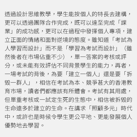
透過設計思維教學，學生能按個人的特長去建構，
更可以透過團隊合作完成，既可以達至完成「課
業」的成功感，更可以在過程中發揮個人專項，建
立正面的情緒和面對逆境的態度。雖知道「考試為
人學習而設計」而不是「學習為考試而設計」（雖
然後者在巿場佔重不少），單一答案的考核或評
分，或未能有效評估不同背景學生的能力，再者，
一場考試的背後，為要「建立一個人」還是要「拆
毁一群人」，相信在考試為本、競爭甚大的香港教
育巿場，讀者們都應該有所體會。考試有其用處，
但單重考核或一試定生死的生態中，相信被拆毁的
生命遠多於建立的生命。在講求「照顧多元」時代
中，或許也是時候令學生更公平地、更能發展個人
優勢地去學習。