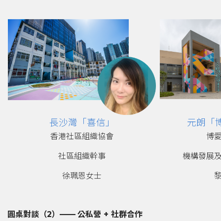
長沙灣
「喜信」
元朗
「
香港社區組織協會
博
社區組織幹事
機構發展
徐珮恩女士
圓桌對談（
2
）
——
公私營
+ 社群合作