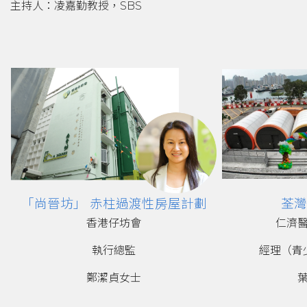
主持人：凌嘉勤教授，SBS
「尚晉坊」
赤柱過渡性房屋計劃
荃灣
香港仔坊會
仁濟
執行總監
經理
（青
鄭潔貞女士