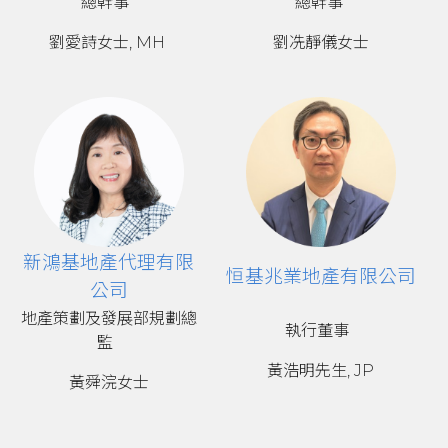
總幹事
總幹事
劉愛詩女士, MH
劉冼靜儀女士
新鴻基地產代理有限
恒基兆業地產有限公司
公司
地產策劃及發展部規劃總
執行董事
監
黃浩明先生, JP
黃舜浣女士