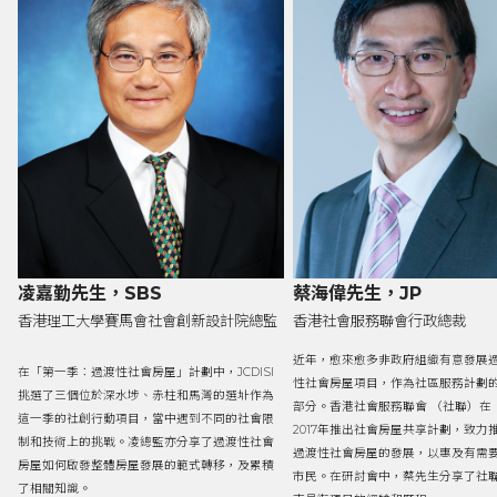
凌嘉勤先生，SBS
蔡海偉先生，JP
香港理工大學賽馬會社會創新設計院總監
香港社會服務聯會行政總裁
近年，愈來愈多非政府組織有意發展
在「第一季：過渡性社會房屋」計劃中，JCDISI
性社會房屋項目，作為社區服務計劃
挑選了三個位於深水埗、赤柱和馬灣的選址作為
部分。香港社會服務聯會 （社聯）在
這一季的社創行動項目，當中遇到不同的社會限
2017年推出社會房屋共享計劃，致力
制和技術上的挑戰。凌總監亦分享了過渡性社會
過渡性社會房屋的發展，以惠及有需
房屋如何啟發整體房屋發展的範式轉移，及累積
市民。在研討會中，蔡先生分享了社
了相關知識。