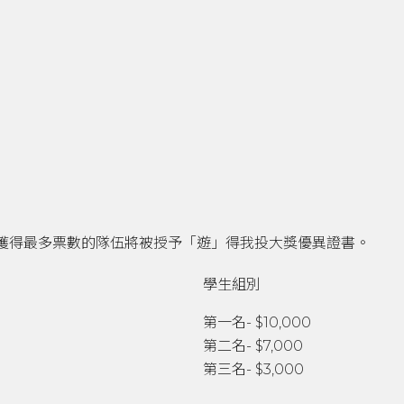
獲得最多票數的隊伍將被授予「遊」得我投大獎優異證書。
學生組別
第一名- $10,000
第二名- $7,000
第三名- $3,000