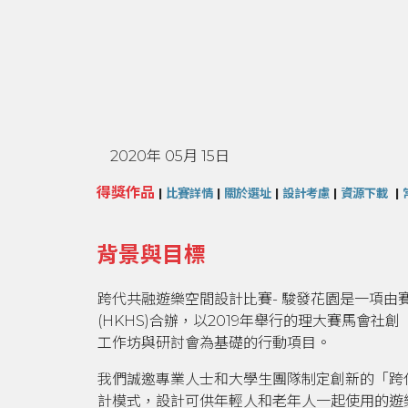
2020年 05月 15日
得獎作品
|
比賽詳情
|
關於選址
|
設計考慮
|
資源下載
|
背景與目標
跨代共融遊樂空間設計比賽- 駿發花園是一項由賽馬
(HKHS)合辦，以2019年舉行的理大賽馬會
工作坊與研討會為基礎的行動項目。
我們誠邀專業人士和大學生團隊制定創新的「跨
計模式，設計可供年輕人和老年人一起使用的遊