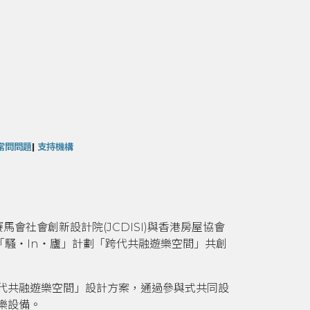
常問問題
|
支持機構
會社會創新設計院(JCDISI)與香港房屋協會
社創「騷‧In‧廬」計劃「跨代共融遊樂空間」共創
代共融遊樂空間」設計方案，通過參與式共同設
樂設備
。